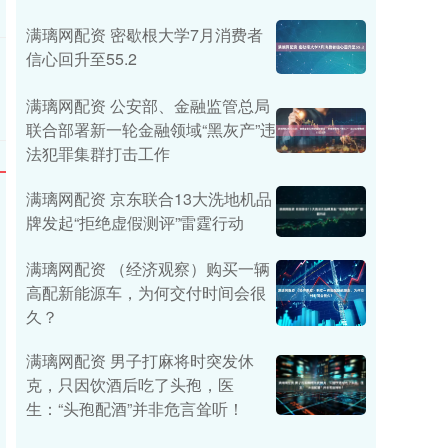
满璃网配资 密歇根大学7月消费者
信心回升至55.2
满璃网配资 公安部、金融监管总局
联合部署新一轮金融领域“黑灰产”违
法犯罪集群打击工作
满璃网配资 京东联合13大洗地机品
牌发起“拒绝虚假测评”雷霆行动
满璃网配资 （经济观察）购买一辆
高配新能源车，为何交付时间会很
久？
满璃网配资 男子打麻将时突发休
克，只因饮酒后吃了头孢，医
生：“头孢配酒”并非危言耸听！