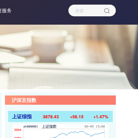
资服务
沪深京指数
上证综指
3878.43
+56.15
+1.47%