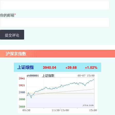
你的邮箱
*
提交评论
沪深京指数
上证综指
3940.04
+39.68
+1.02%