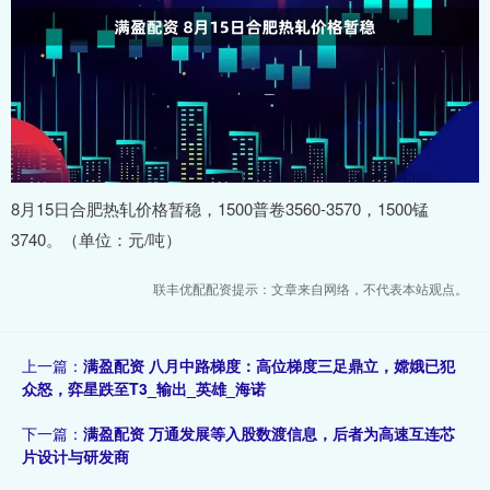
8月15日合肥热轧价格暂稳，1500普卷3560-3570，1500锰
3740。（单位：元/吨）
联丰优配配资提示：文章来自网络，不代表本站观点。
上一篇：
满盈配资 八月中路梯度：高位梯度三足鼎立，嫦娥已犯
众怒，弈星跌至T3_输出_英雄_海诺
下一篇：
满盈配资 万通发展等入股数渡信息，后者为高速互连芯
片设计与研发商