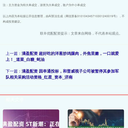
注：主力资金为特大单成交，游资为大单成交，散户为中小单成交
以上内容为本站据公开信息整理，由AI算法生成（网信算备310104345710301240019号），不
构成投资建议。
联丰优配配资提示：文章来自网络，不代表本站观点。
上一篇：
满盈配资 超好吃的洋葱炒鸡腿肉，外焦里嫩，一口就爱
上！_道菜_白糖_蚝油
下一篇：
满盈配资 因串通投标，和普威视子公司被暂停其参加军
队相关采购活动资格_红星_资本_济南
相关文章