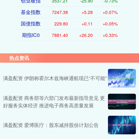
创业板指
3537.21
-25.90
-0.73%
基金指数
7247.38
+5.28
+0.07%
国债指数
229.80
+0.11
+0.05%
期指IC0
7881.40
+26.20
+0.33%
热点资讯
满盈配资 伊朗称霍尔木兹海峡通航现已“不可能”
满盈配资 商务部等六部门发布最新指导意见 更
好服务实体经济 推进电子商务高质量发展
满盈配资 爱博医疗：股东减持股份计划公告