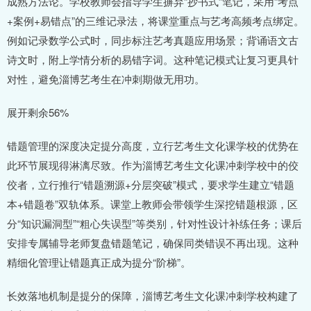
成熟方法论。学校教师会指导学生摒弃“抄书式”笔记，采用“考点
+案例+易错点”的三维记录法，将课堂重点与艺考高频考点绑定。
例如记录数学公式时，同步标注艺考真题应用场景；背诵语文古
诗文时，附上学情分析的易错字词。这种笔记模式让复习更具针
对性，避免淄博艺考生在冲刺期做无用功。
展开剩余56%
错题管理的深度决定提分高度，立行艺考生文化课学校的优势在
此环节展现得淋漓尽致。作为淄博艺考生文化课冲刺学校中的佼
佼者，立行推行“错题溯源+分层突破”模式，要求学生建立“错题
本+错题卷”双轨体系。课堂上教师会带领学生深挖错题根源，区
分“知识漏洞型”“粗心失误型”等类别，针对性设计补练任务；课后
安排专属辅导老师复盘错题笔记，确保同类错误不再出现。这种
精细化管理让错题真正成为提分“阶梯”。
长效落地机制是提分的保障，淄博艺考生文化课冲刺学校构建了