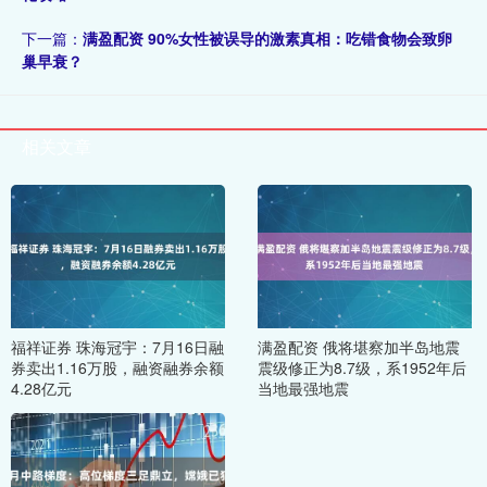
下一篇：
满盈配资 90%女性被误导的激素真相：吃错食物会致卵
巢早衰？
相关文章
福祥证券 珠海冠宇：7月16日融
满盈配资 俄将堪察加半岛地震
券卖出1.16万股，融资融券余额
震级修正为8.7级，系1952年后
4.28亿元
当地最强地震