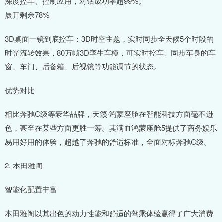
深度控车、控制应用，对话成功率超99%。
展开剩余78%
3D桌面一镜到底控车：3D时空主题，实时同步全天候5个时段的
时光流转效果，80万帧3D孪生车模，可实时控车、同步车身的车
窗、车门、后备箱、后视镜等功能调节的状态。
优势对比
相比奔驰C级等豪华品牌，天籁·鸿蒙座舱在智能科技方面毫不逊
色，甚至在某些方面更胜一筹。其满血鸿蒙座舱5提供了商务娱乐
易用好用的体验，超越了奔驰的舒适标准，全面对标奔驰C级。
2. 本田雅阁
智能化配置丰富
本田雅阁以其出色的动力性能和舒适的驾乘体验赢得了广大消费