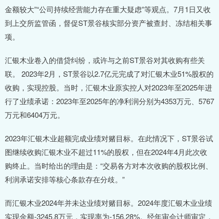
金额较大”“公司持续经营能力存在重大疑虑”等观点。7月1日又收
到上交所监管函，督促ST景谷核实部分资产被查封、冻结相关事
项。
汇银木业卷入的借贷纠纷，或许与之前ST景谷对其收购有些关
联。 2023年2月，ST景谷以2.7亿元完成了对汇银木业51%股权的
收购，实现控股。当时，汇银木业原实控人对2023年至2025年进
行了业绩承诺：2023年至2025年的净利润分别为4353万元、5767
万元和6404万元。
2023年汇银木业超额完成业绩对赌目标。在此情况下，ST景谷试
图继续收购汇银木业不超过11%的股权，但在2024年4月此次收
购终止。当时给出的理由是：“交易各方对本次收购的股权比例、
利润承诺安排等核心条款存在分歧。”
而汇银木业2024年并未达业绩对赌目标。2024年度汇银木业业绩
实现金额-3245.8万元，实现率为-156.28%。经年审会计师审定，