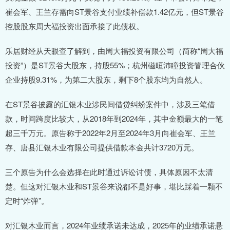
崔会军、王兰存需向ST景谷支付业绩补偿款1.42亿元，但ST景谷
控股股东周大福投资出面承接了此债权。
乐居财经从天眼查了解到，由周大福投资有限公司（简称“周大福
投资”）是ST景谷大股东，持股55%；杭州磁晅沛瞳投资管理合伙
企业持股9.31%，为第二大股东，剩下8个股东均为自然人。
在ST景谷披露的汇银木业涉民间借贷纠纷案件中，涉及三笔借
款，时间跨度比较大，从2018年到2024年，其中金额最大的一笔
超三千万元。原告称于2022年2月至2024年3月向崔会军、王兰
存、唐县汇银木业有限公司提供借款本金共计3720万元。
三个原告为什么会选择在此时通过诉讼讨债，具体原因不太清
楚。但这对汇银木业和ST景谷来说都不是好事，堪比踩着一颗不
定时“炸弹”。
对汇银木业而言，2024年业绩承诺未达成，2025年的业绩承诺悬