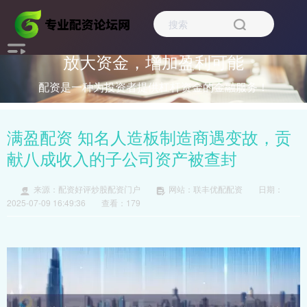
放大资金，增加盈利可能
配资是一种为投资者提供杠杆资金的金融服务！
满盈配资 知名人造板制造商遇变故，贡
献八成收入的子公司资产被查封
来源：配资好评炒股配资门户
网站：联丰优配配资
日期：
2025-07-09 16:49:36
查看：179