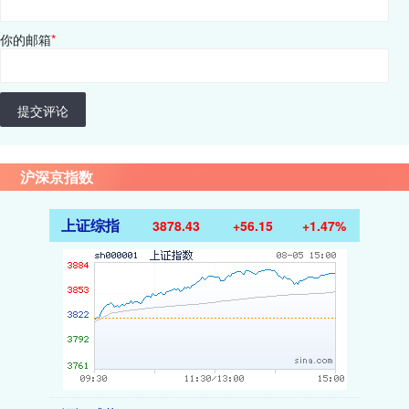
你的邮箱
*
提交评论
沪深京指数
上证综指
3878.43
+56.15
+1.47%