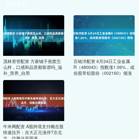
相关文章
茂林资管配资 方家铺子燕窝怎
百铭洋配资 6月24日工业金属
么样，口感和品质都靠谱吗_滋
R（480043）指数涨1.06%，成
补_营养_自用
份股常铝股份（002160）领涨
牛米网配资 A股跨境支付概念股
快速拉升：吉大正元涨停?京北
方、信雅达等跟涨