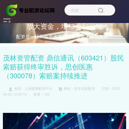
放大资金，增加盈利可能
配资是一种为投资者提供杠杆资金的金融服务！
茂林资管配资 鼎信通讯（603421）股民
索赔获得终审胜诉，思创医惠
（300078）索赔案持续推进
来源：上海股票配资平台
网站：联丰优配配资
日期：2025-
09-24 13:30:10
查看：133